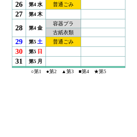
26
水
普通ごみ
第4
27
木
第4
容器プラ
28
金
第4
古紙衣類
29
土
普通ごみ
第5
30
日
第5
31
月
第5
○第1 ●第2 ▲第3 ■第4 ★第5