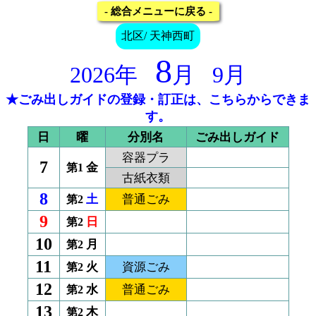
- 総合メニューに戻る -
北区/ 天神西町
8
2026年
月
9月
★ごみ出しガイドの登録・訂正は、こちらからできま
す。
日
曜
分別名
ごみ出しガイド
容器プラ
7
金
第1
古紙衣類
8
土
普通ごみ
第2
9
日
第2
10
月
第2
11
火
資源ごみ
第2
12
水
普通ごみ
第2
13
木
第2