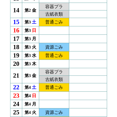
容器プラ
14
金
第2
古紙衣類
15
土
普通ごみ
第3
16
日
第3
17
月
第3
18
火
資源ごみ
第3
19
水
普通ごみ
第3
20
木
第3
容器プラ
21
金
第3
古紙衣類
22
土
普通ごみ
第4
23
日
第4
24
月
第4
25
火
資源ごみ
第4