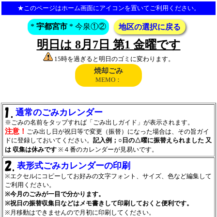
★このページはホーム画面にアイコンを置いてご利用ください。
*
宇都宮市
* 今泉①②
地区の選択に戻る
明日は 8月7日 第1 金曜です
15時を過ぎると明日のゴミに変わります。
焼却ごみ
MEMO：
通常のごみカレンダー
※ごみの名前をタップすれば「ごみ出しガイド」が表示されます。
注意！
ごみ出し日が祝日等で変更（振替）になった場合は、その旨ガイ
ドに登録しておいてください。
記入例；○日の△曜に振替えられました 又
は 収集は休みです
※４番のカレンダーが見易いです。
表形式ごみカレンダーの印刷
※エクセルにコピーしてお好みの文字フォント、サイズ、色など編集して
ご利用ください。
※今月のごみが一目で分かります。
※祝日の振替収集日などはメモ書きして印刷しておくと便利です。
※月移動はできませんので月初に印刷してください。