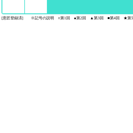
[意匠登録済] ※記号の説明 ○第1回 ●第2回 ▲第3回 ■第4回 ★第