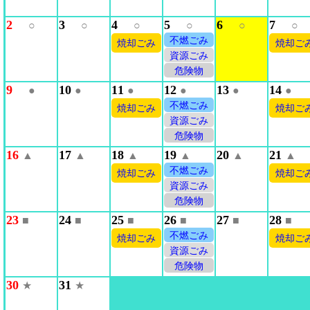
2
3
4
5
6
7
○
○
○
○
○
○
不燃ごみ
焼却ごみ
焼却ご
資源ごみ
危険物
9
10
11
12
13
14
●
●
●
●
●
●
不燃ごみ
焼却ごみ
焼却ご
資源ごみ
危険物
16
17
18
19
20
21
▲
▲
▲
▲
▲
▲
不燃ごみ
焼却ごみ
焼却ご
資源ごみ
危険物
23
24
25
26
27
28
■
■
■
■
■
■
不燃ごみ
焼却ごみ
焼却ご
資源ごみ
危険物
30
31
★
★