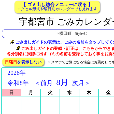
【 ゴミ出し総合メニューに戻る 】
エクセル形式や曜日別カレンダーでも見れます
宇都宮市 ごみカレンダ
-
- 下横田町 - Style/C -
ごみ出しガイドの表示は、ごみの名前をタップしてく
ごみ出しガイドの登録・訂正は、こちらからでき
各分別名に実際に出すゴミの名前を登録しておく事をお薦
日曜日
を表示しない
※スマホでご覧になる場合はお薦めしま
2026年
8月
令和8年
＜前月
次月＞
日
月
火
水
木
金