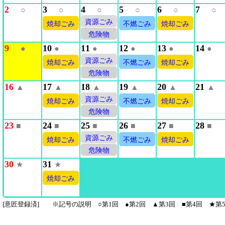
2
3
4
5
6
7
○
○
○
○
○
○
資源ごみ
焼却ごみ
不燃ごみ
焼却ごみ
危険物
9
10
11
12
13
14
●
●
●
●
●
●
資源ごみ
焼却ごみ
不燃ごみ
焼却ごみ
危険物
16
17
18
19
20
21
▲
▲
▲
▲
▲
▲
資源ごみ
焼却ごみ
不燃ごみ
焼却ごみ
危険物
23
24
25
26
27
28
■
■
■
■
■
■
資源ごみ
焼却ごみ
不燃ごみ
焼却ごみ
危険物
30
31
★
★
焼却ごみ
[意匠登録済] ※記号の説明 ○第1回 ●第2回 ▲第3回 ■第4回 ★第