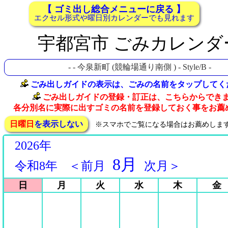
【 ゴミ出し総合メニューに戻る 】
エクセル形式や曜日別カレンダーでも見れます
宇都宮市 ごみカレンダ
-
- 今泉新町 (競輪場通り南側 ) - Style/B -
ごみ出しガイドの表示は、ごみの名前をタップしてく
ごみ出しガイドの登録・訂正は、こちらからでき
各分別名に実際に出すゴミの名前を登録しておく事をお薦
日曜日
を表示しない
※スマホでご覧になる場合はお薦めしま
2026年
8月
令和8年
＜前月
次月＞
日
月
火
水
木
金