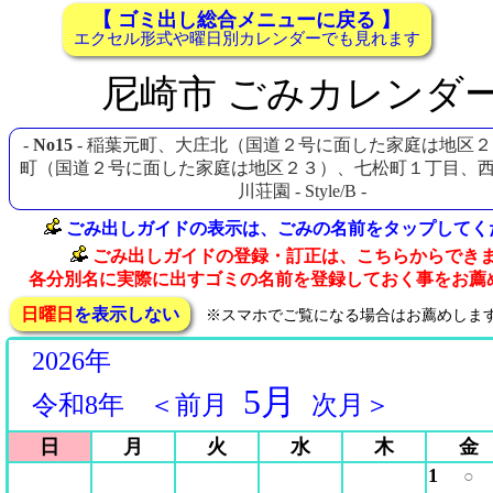
【 ゴミ出し総合メニューに戻る 】
エクセル形式や曜日別カレンダーでも見れます
尼崎市 ごみカレンダ
-
No15
- 稲葉元町、大庄北（国道２号に面した家庭は地区
町（国道２号に面した家庭は地区２３）、七松町１丁目、
川荘園 - Style/B -
ごみ出しガイドの表示は、ごみの名前をタップしてく
ごみ出しガイドの登録・訂正は、こちらからでき
各分別名に実際に出すゴミの名前を登録しておく事をお薦
日曜日
を表示しない
※スマホでご覧になる場合はお薦めしま
2026年
5月
令和8年
＜前月
次月＞
日
月
火
水
木
金
1
○