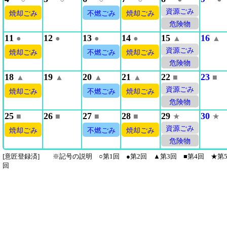
資源ごみ
焼却ごみ
不燃ごみ
焼却ごみ
危険物
11
12
13
14
15
16
●
●
●
●
▲
▲
資源ごみ
焼却ごみ
不燃ごみ
焼却ごみ
危険物
18
19
20
21
22
23
▲
▲
▲
▲
■
■
資源ごみ
焼却ごみ
不燃ごみ
焼却ごみ
危険物
25
26
27
28
29
30
■
■
■
■
★
★
資源ごみ
焼却ごみ
不燃ごみ
焼却ごみ
危険物
[意匠登録済] ※記号の説明 ○第1回 ●第2回 ▲第3回 ■第4回 ★第
回