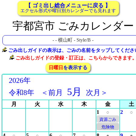
【 ゴミ出し総合メニューに戻る 】
エクセル形式や曜日別カレンダーでも見れます
宇都宮市 ごみカレンダー
-
- 横山町 - Style/B -
ごみ出しガイドの表示は、ごみの名前をタップしてくださ
ごみ出しガイドの登録・訂正は、こちらからできます
日曜日
を表示する
2026年
5月
令和8年
＜前月
次月＞
月
火
水
木
金
土
1
2
○
○
資源ごみ
危険物
4
5
6
7
8
9
○
○
○
○
●
●