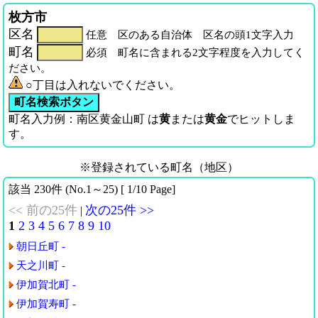
枚方市
区名
任意 区のある自治体 区名の頭1文字入力
町名
必須 町名に含まれる2文字程度を入力してく
ださい。
○丁目は入れないでください。
町名入力例：南区黄金山町 は
黄
または
黄金
でヒットしま
す。
※登録されている町名（地区）
該当 230件 (No.1～25) [ 1/10 Page]
<< 前の25件
次の25件 >>
|
1
2
3
4
5
6
7
8
9
10
朝日丘町 -
天之川町 -
伊加賀北町 -
伊加賀寿町 -