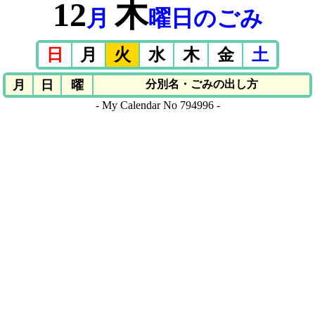
12
木
月
曜日のごみ
日
月
火
水
木
金
土
月
日
曜
分別名・ごみの出し方
- My Calendar No 794996 -