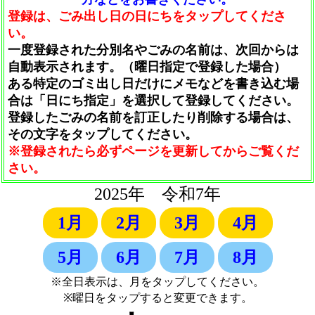
登録は、ごみ出し日の日にちをタップしてくださ
い。
一度登録された分別名やごみの名前は、次回からは
自動表示されます。（曜日指定で登録した場合）
ある特定のゴミ出し日だけにメモなどを書き込む場
合は「日にち指定」を選択して登録してください。
登録したごみの名前を訂正したり削除する場合は、
その文字をタップしてください。
※登録されたら必ずページを更新してからご覧くだ
さい。
2025年 令和7年
1月
2月
3月
4月
5月
6月
7月
8月
※全日表示は、月をタップしてください。
※曜日をタップすると変更できます。